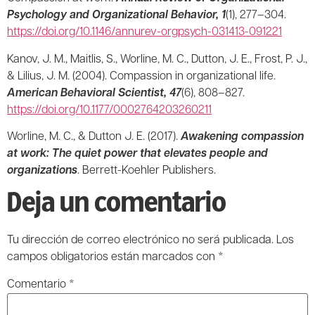
Psychology and Organizational Behavior, 1
(1), 277–304.
https://doi.org/10.1146/annurev-orgpsych-031413-091221
Kanov, J. M., Maitlis, S., Worline, M. C., Dutton, J. E., Frost, P. J.,
& Lilius, J. M. (2004). Compassion in organizational life.
American Behavioral Scientist, 47
(6), 808–827.
https://doi.org/10.1177/0002764203260211
Worline, M. C., & Dutton J. E. (2017).
Awakening compassion
at work: The quiet power that elevates people and
organizations
. Berrett-Koehler Publishers.
Deja un comentario
Tu dirección de correo electrónico no será publicada.
Los
campos obligatorios están marcados con
*
Comentario
*