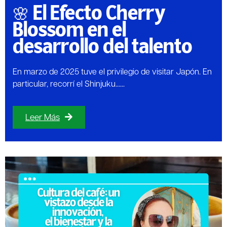
🌸 El Efecto Cherry
Blossom en el
desarrollo del talento
En marzo de 2025 tuve el privilegio de visitar Japón. En
particular, recorrí el Shinjuku......
Leer Más