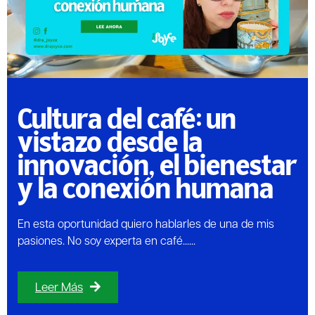
Cultura del café: un
vistazo desde la
innovación, el bienestar
y la conexión humana
En esta oportunidad quiero hablarles de una de mis
pasiones. No soy experta en café......
Leer Más