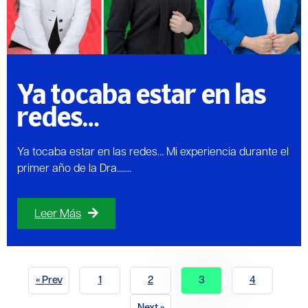
Ya tocaba estar en las
redes…
Ya tocaba estar en las redes… Mi experiencia durante el
primer año de la Dra.......
Leer Más
« Prev
1
2
3
4