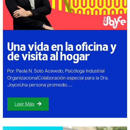
Una vida en la oficina y
de visita al hogar
Por: Paola N. Soto Acevedo, Psicóloga Industrial
OrganizacionalColaboración especial para la Dra.
JoyceUna persona promedio......
Leer Más